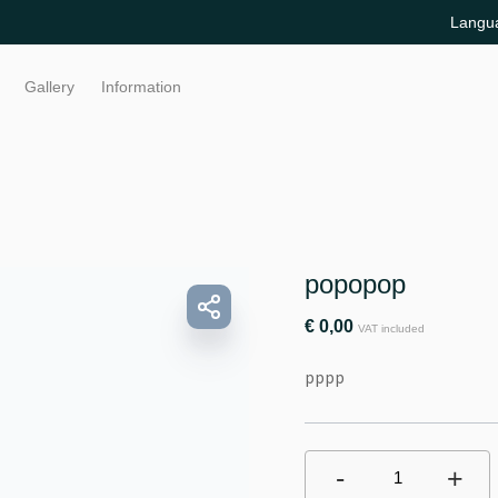
Langu
Gallery
Information
popopop
€
0,00
VAT included
pppp
-
+
1