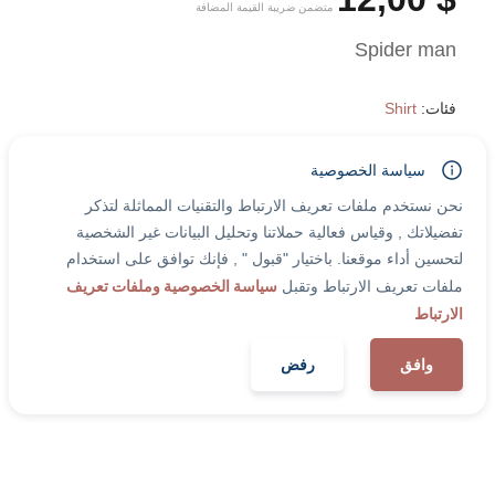
متضمن ضريبة القيمة المضافة
Spider man 
فئات:
Shirt
سياسة الخصوصية
مقاس
اللون
نحن نستخدم ملفات تعريف الارتباط والتقنيات المماثلة لتذكر
تفضيلاتك , وقياس فعالية حملاتنا وتحليل البيانات غير الشخصية
لتحسين أداء موقعنا. باختيار "قبول " , فإنك توافق على استخدام
سياسة الخصوصية وملفات تعريف
ملفات تعريف الارتباط وتقبل
+
-
الارتباط
1
أضف إلى السلة
وافق
رفض