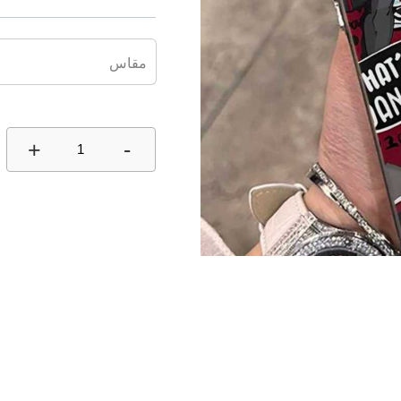
مقاس
+
-
1