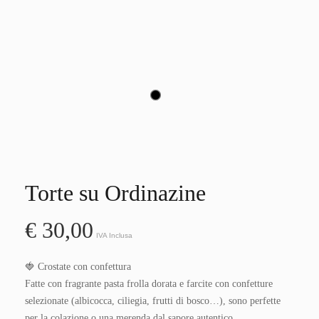
Torte su Ordinazine
€
30,00
IVA Inclusa
🍓 Crostate con confettura
Fatte con fragrante pasta frolla dorata e farcite con confetture 
selezionate (albicocca, ciliegia, frutti di bosco…), sono perfette 
per la colazione o una merenda dal sapore autentico.