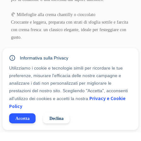
🥐 Millefoglie alla crema chantilly o cioccolato
Croccante e leggera, preparata con strati di sfoglia sottile e farcita 
con crema fresca: un classico elegante, ideale per festeggiare con 
gusto.
🍫 Torte da forno semplici o farcite
Informativa sulla Privacy
Dalla torta margherita al cioccolato, dalle versioni con frutta 
fresca a quelle con crema o ganache: ogni torta è pensata per 
Utilizziamo i cookie e tecnologie simili per ricordare le tue
valorizzare i sapori veri, senza eccessi.
preferenze, misurare l'efficacia delle nostre campagne e
analizzare i dati non personalizzati per migliorare le
prestazioni del nostro sito. Scegliendo "Accetta", acconsenti
Privacy e Cookie
all'utilizzo dei cookies e accetti la nostra
1
-
+
Aggiungi al Carrello
Policy
Accetta
Declina