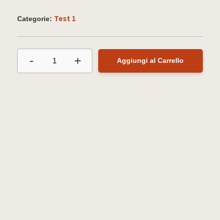
Test 1
Categorie:
-
+
1
Aggiungi al Carrello