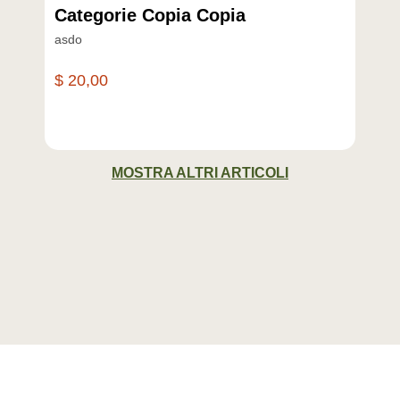
Categorie Copia Copia
C
asdo
as
$ 20,00
$ 
MOSTRA ALTRI ARTICOLI