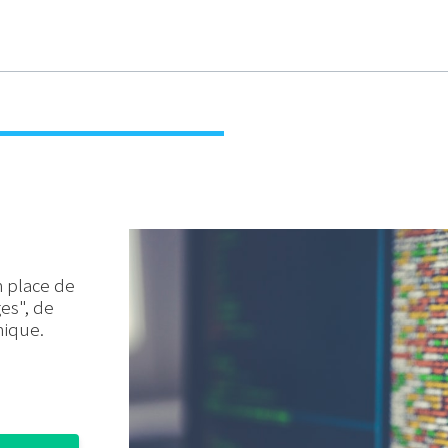
n place de
ges", de
nique.