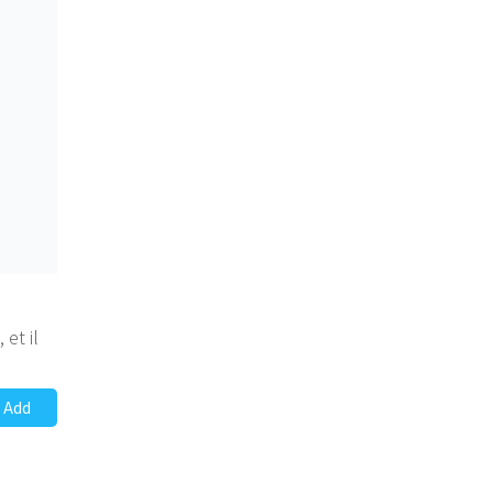
et il
Add