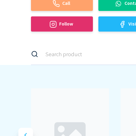
Call
Cont
Follow
Vis