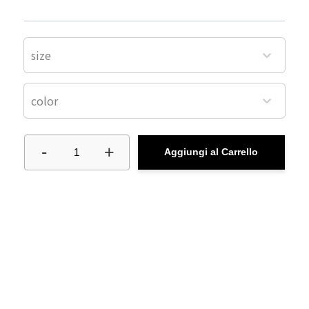
size
color
-
+
1
Aggiungi al Carrello