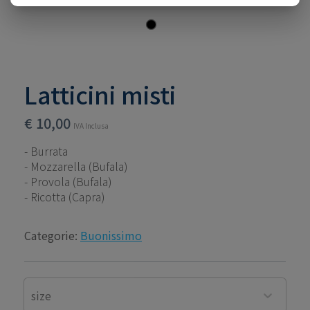
Latticini misti
€
10,00
IVA Inclusa
- Burrata
- Mozzarella (Bufala)
- Provola (Bufala)
- Ricotta (Capra)
Categorie:
Buonissimo
size