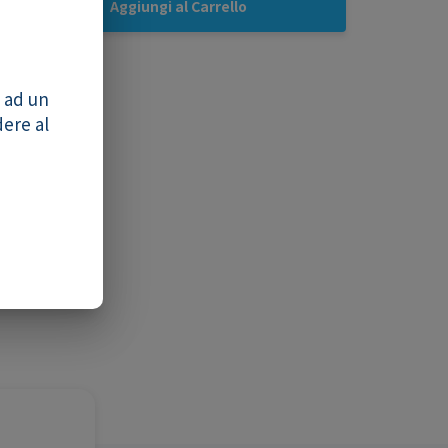
Aggiungi al Carrello
o ad un
dere al