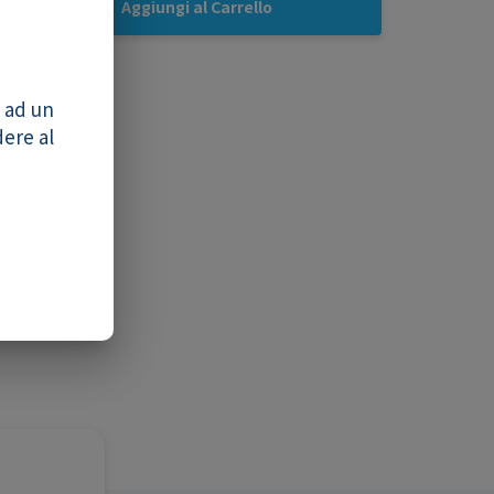
Aggiungi al Carrello
o ad un
dere al