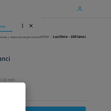
ese
/
/
rina
Batterie pirotecniche
Lucifero - 100 lanci
anci
bro 20 mm
otecniche