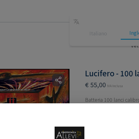
Ingl
Italiano
Vet
Lucifero - 100 l
€
55,00
IVA Inclusa
Batteria 100 lanci cali
Categorie:
Batterie pir