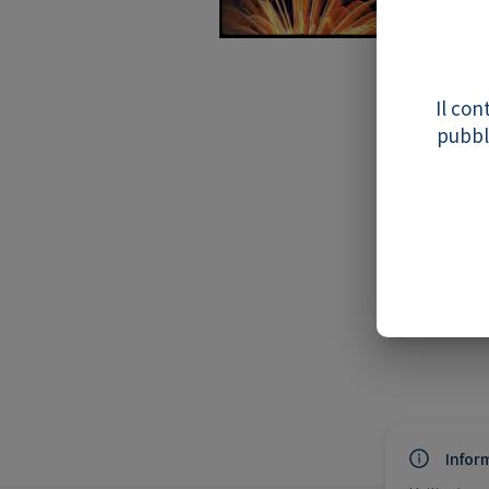
Il con
pubbli
Infor