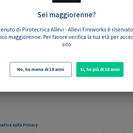
1
-
+
Sei maggiorenne?
tenuto di Pirotecnica Allevi - Allevi Fireworks è riservat
co maggiorenne. Per favore verifica la tua età per acce
sito
No, ho meno di 18 anni
Si, ho più di 18 anni
mativa sulla Privacy