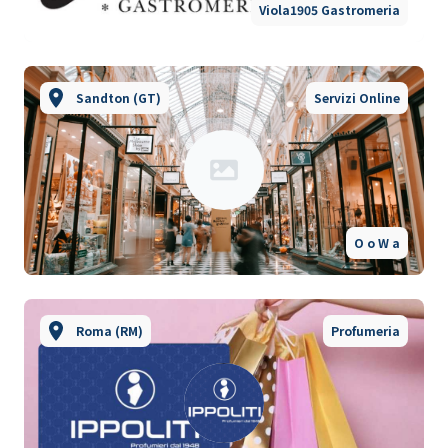
Viola1905 Gastromeria
Sandton (GT)
Servizi Online
O o W a
Roma (RM)
Profumeria