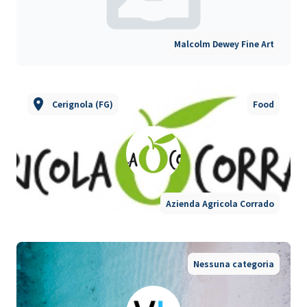
Malcolm Dewey Fine Art
Cerignola (FG)
Food
Azienda Agricola Corrado
Nessuna categoria